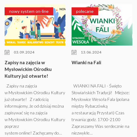
nowy system on-line
polecane
03.09.2024
13.06.2024
Zapisy na zajęcia w
Wianki na Fali
Mysłowickim Ośrodku
Kultury już otwarte!
Zapisy na zajęcia
WIANKI NA FALI - Święto
w Mysłowickim Ośrodku Kultury
Słowiańskich Tradycji! Miejsce:
już otwarte! Z radością
Mysłowice Wesoła Fala (polana
informujemy, że od dzisiaj można
między Rybaczówką
zapisywać się na zajęcia
a restauracją Przystań) Czas
w Mysłowickim Ośrodku Kultury
trwania: godz. 17:00-21:00
poprzez
Zapraszamy Was serdecznie na
system online! Zachęcamy do…
niezwykłe…