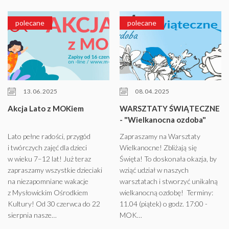
polecane
polecane
13.06.2025
08.04.2025
Akcja Lato z MOKiem
WARSZTATY ŚWIĄTECZNE
- "Wielkanocna ozdoba"
Lato pełne radości, przygód
Zapraszamy na Warsztaty
i twórczych zajęć dla dzieci
Wielkanocne! Zbliżają się
w wieku 7–12 lat! Już teraz
Święta! To doskonała okazja, by
zapraszamy wszystkie dzieciaki
wziąć udział w naszych
na niezapomniane wakacje
warsztatach i stworzyć unikalną
z Mysłowickim Ośrodkiem
wielkanocną ozdobę! Terminy:
Kultury! Od 30 czerwca do 22
11.04 (piątek) o godz. 17:00 -
sierpnia nasze…
MOK…